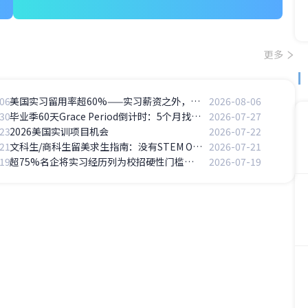
更多
06
美国实习留用率超60%——实习薪资之外，Return Offer的长期价值
2026-08-06
30
毕业季60天Grace Period倒计时：5个月找工作时间线怎么拆解？
2026-07-27
23
2026美国实训项目机会
2026-07-22
21
文科生/商科生留美求生指南：没有STEM OPT怎么办？
2026-07-21
19
超75%名企将实习经历列为校招硬性门槛，无实习经历的留学生怎么办？
2026-07-19