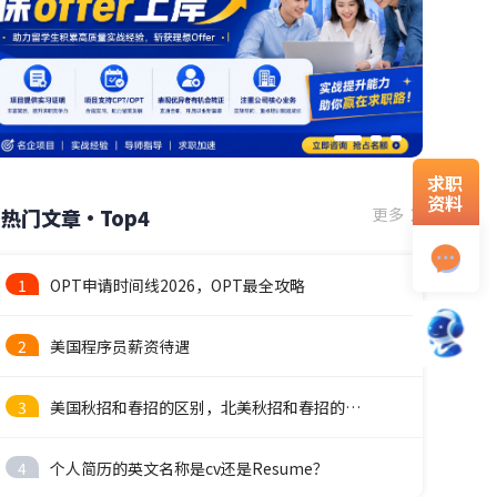
求职
资料
热门文章·Top4
更多
1
OPT申请时间线2026，OPT最全攻略
2
美国程序员薪资待遇
3
美国秋招和春招的区别，北美秋招和春招的时间线
4
个人简历的英文名称是cv还是Resume？