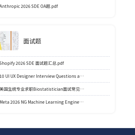
Anthropic 2026 SDE OA题.pdf
面试题
Shopify 2026 SDE 面试题汇总.pdf
10 UI UX Designer Interview Questions and Answers.pdf
美国生统专业求职Biostatistician面试常见例题题型.pdf
Meta 2026 NG Machine Learning Engineer coding轮面参考.pdf