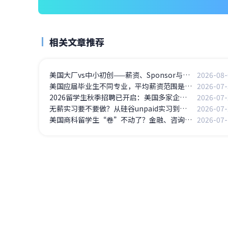
相关文章推荐
美国大厂vs中小初创——薪资、Sponsor与留美路径的真实博弈
2026-08-
美国应届毕业生不同专业，平均薪资范围是多少？
2026-07-
2026留学生秋季招聘已开启：美国多家企业放岗
2026-07-
无薪实习要不要做？从硅谷unpaid实习到斩获full time Offer
2026-07-
美国商科留学生“卷”不动了？金融、咨询岗位竞争白热化，如何突围？
2026-07-