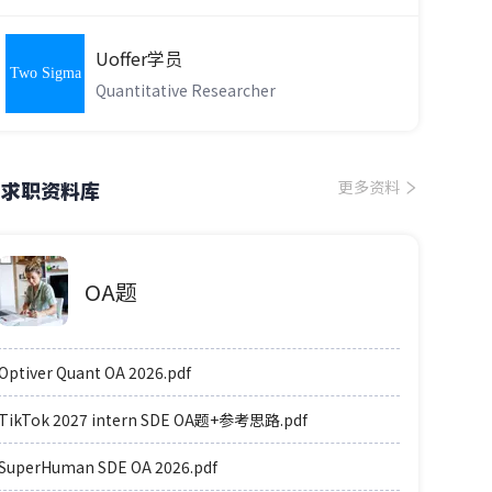
Uoffer学员
Two Sigma
Quantitative Researcher
求职资料库
更多资料
OA题
Optiver Quant OA 2026.pdf
TikTok 2027 intern SDE OA题+参考思路.pdf
SuperHuman SDE OA 2026.pdf