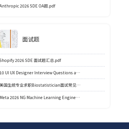
Anthropic 2026 SDE OA题.pdf
面试题
Shopify 2026 SDE 面试题汇总.pdf
10 UI UX Designer Interview Questions and Answers.pdf
美国生统专业求职Biostatistician面试常见例题题型.pdf
Meta 2026 NG Machine Learning Engineer coding轮面参考.pdf