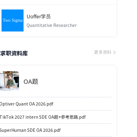
Uoffer学员
Two Sigma
Quantitative Researcher
求职资料库
更多资料
OA题
Optiver Quant OA 2026.pdf
TikTok 2027 intern SDE OA题+参考思路.pdf
SuperHuman SDE OA 2026.pdf