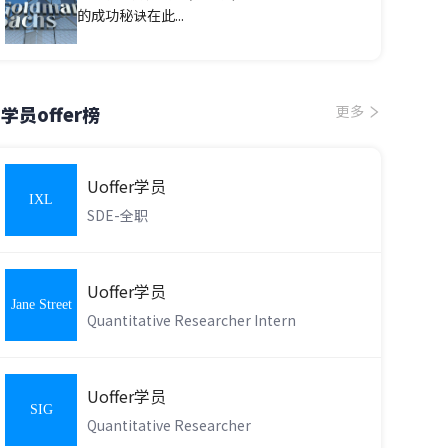
的成功秘诀在此...
学员offer榜
更多
Uoffer学员
IXL
SDE-全职
Learning
Uoffer学员
Jane Street
Quantitative Researcher Intern
Uoffer学员
SIG
Quantitative Researcher