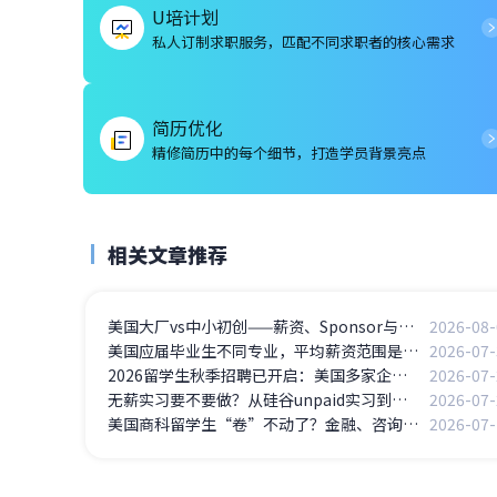
U培计划
私人订制求职服务，匹配不同求职者的核心需求
简历优化
精修简历中的每个细节，打造学员背景亮点
相关文章推荐
美国大厂vs中小初创——薪资、Sponsor与留美路径的真实博弈
2026-08-
美国应届毕业生不同专业，平均薪资范围是多少？
2026-07-
2026留学生秋季招聘已开启：美国多家企业放岗
2026-07-
无薪实习要不要做？从硅谷unpaid实习到斩获full time Offer
2026-07-
美国商科留学生“卷”不动了？金融、咨询岗位竞争白热化，如何突围？
2026-07-