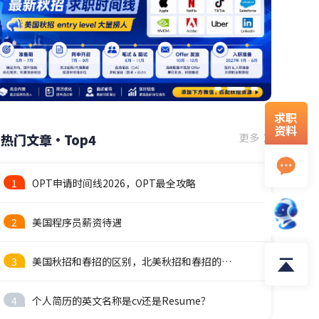
求职
资料
热门文章·Top4
更多
1
OPT申请时间线2026，OPT最全攻略
2
美国程序员薪资待遇
3
美国秋招和春招的区别，北美秋招和春招的时间线
4
个人简历的英文名称是cv还是Resume？