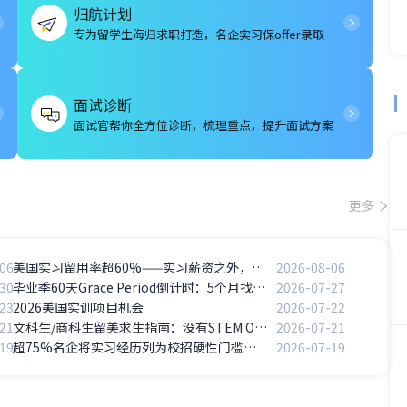
归航计划
专为留学生海归求职打造，名企实习保offer录取
面试诊断
面试官帮你全方位诊断，梳理重点，提升面试方案
更多
06
美国实习留用率超60%——实习薪资之外，Return Offer的长期价值
2026-08-06
30
毕业季60天Grace Period倒计时：5个月找工作时间线怎么拆解？
2026-07-27
23
2026美国实训项目机会
2026-07-22
21
文科生/商科生留美求生指南：没有STEM OPT怎么办？
2026-07-21
19
超75%名企将实习经历列为校招硬性门槛，无实习经历的留学生怎么办？
2026-07-19