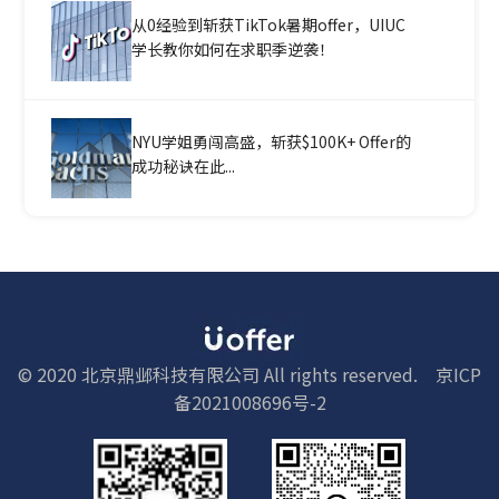
从0经验到斩获TikTok暑期offer，UIUC
学长教你如何在求职季逆袭！
NYU学姐勇闯高盛，斩获$100K+ Offer的
成功秘诀在此...
© 2020 北京鼎邺科技有限公司 All rights reserved.
京ICP
备2021008696号-2