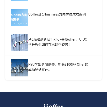
Uoffer部分business方向学员成功案列
从0经验到斩获TikTok暑期offer，UIUC
学长教你如何在求职季逆袭！
NYU学姐勇闯高盛，斩获$100K+ Offer的
成功秘诀在此...