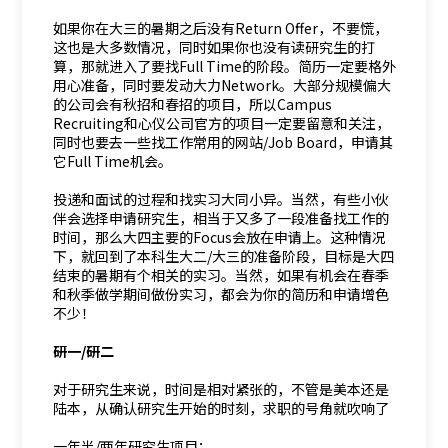
如果你在大三的暑期之后没有Return Offer，不要慌，
这也是大多数情况，同时如果你也没有读研究生的打
算，那就进入了要找Full Time的阶段。简历一定要格外
用心准备，同时要发动大力Network。大部分规模偏大
的公司会有秋招和春招的项目，所以Campus
Recruiting和心仪公司官方的项目一定要留意和关注，
同时也要去一些找工作常用的网站/Job Board，申请其
它Full Time机会。
投递和面试的过程和找实习大同小异。当然，有些小伙
伴会选择申请研究生，相当于又多了一段准备找工作的
时间，那么大四主要的Focus会放在申请上。这种情况
下，就回到了本科生大二/大三的准备阶段，目标是大四
结束的暑期有个相关的实习。当然，如果有机会在春季
和秋季做学期间做份实习，都会为你的简历和申请增色
不少！
研一/研二
对于研究生来说，时间是相对紧张的，不管是美本还是
陆本，从确认研究生开始的时刻，求职的号角就吹响了
一年半/两年研究生项目：