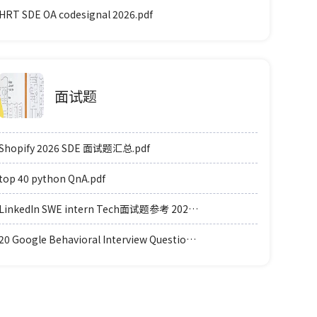
HRT SDE OA codesignal 2026.pdf
面试题
Shopify 2026 SDE 面试题汇总.pdf
top 40 python QnA.pdf
LinkedIn SWE intern Tech面试题参考 2025.pdf
20 Google Behavioral Interview Questions 2025.pdf