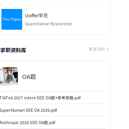
Uoffer学员
Two Sigma
Quantitative Researcher
求职资料库
更多资料
OA题
TikTok 2027 intern SDE OA题+参考思路.pdf
SuperHuman SDE OA 2026.pdf
Anthropic 2026 SDE OA题.pdf