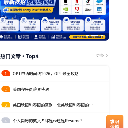
热门文章·Top4
更多
1
OPT申请时间线2026，OPT最全攻略
2
美国程序员薪资待遇
3
美国秋招和春招的区别，北美秋招和春招的时间线
4
个人简历的英文名称是cv还是Resume？
求职
资料