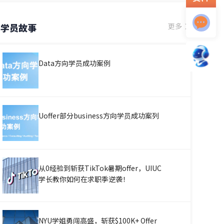
学员故事
更多
Data方向学员成功案例
Uoffer部分business方向学员成功案列
从0经验到斩获TikTok暑期offer，UIUC
学长教你如何在求职季逆袭！
NYU学姐勇闯高盛，斩获$100K+ Offer