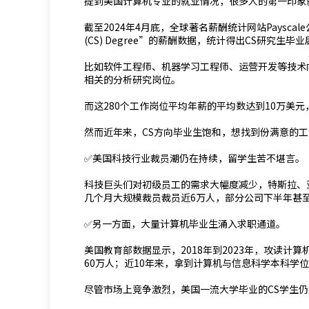
提到美国计算机专业的就业情况，很多人的第一印象
截至2024年4月底，全球著名薪酬统计网站Payscale公布了一组“
(CS) Degree”的薪酬数据，统计得出CS研究
比如软件工程师、机器学习工程师、运营开发等技术
相关的分析研究岗位。
而这280个工作岗位平均年薪的平均数达到10万美元
然而近年来，CS方向毕业生饱和，想找到份满意的
✅美国科技行业裁员潮仍在持续，留学生苦不堪言。
科技巨头们对初级员工的需求大幅度减少，特斯拉、亚马逊
几个月大规模裁员裁员近6万人，部分公司下半年甚
✅另一方面，大量计算机毕业生涌入求职通道。
美国教育部数据显示，2018年到2023年，攻读计
60万人；近10年来，拿到计算机与信息科学本科学位
尽管市场上竞争激烈，美国一流大学毕业的CS学生