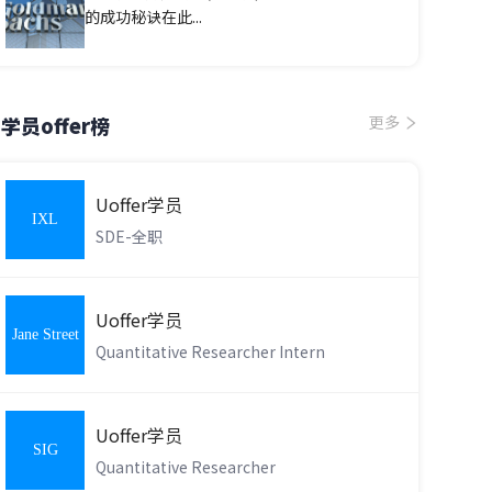
的成功秘诀在此...
学员offer榜
更多
Uoffer学员
IXL
SDE-全职
Learning
Uoffer学员
Jane Street
Quantitative Researcher Intern
Uoffer学员
SIG
Quantitative Researcher