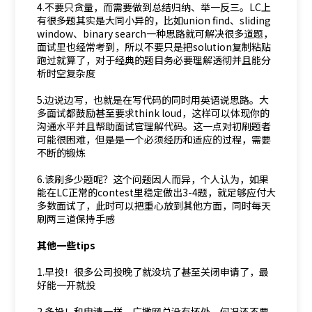
4.不要只贪量，而需要做到总结归纳、举一反三。LC上
有很多题其实是大同小异的，比如union find、sliding
window、binary search一种思路就可解决很多道题，
面试里也经常考到，所以不要只是把solution复制粘贴
跑过就算了，对于经典的题目务必要理解透彻并且能分
析时空复杂度
5.边说边写，也就是在写代码的同时用英语说思路。大
多面试都鼓励甚至要求think loud，这样可以体现你的
沟通水平并且帮助面试官理解代码。这一点对初刷题者
可能很困难，但是是一个必须经历和适应的过程，需要
不断的锻炼
6.该刷多少题呢？这个问题因人而异，个人认为，如果
能在LC正常的contest里稳定做出3-4题，就足够应付大
多数面试了，此时可以把重心放到其他方面，同时每天
刷两三道保持手感
其他一些tips
1.早投！很多公司投晚了就没坑了甚至关闭申请了，最
好能一开就投
2.多投！和申请一样，广撒网总没有坏处，何况还不要