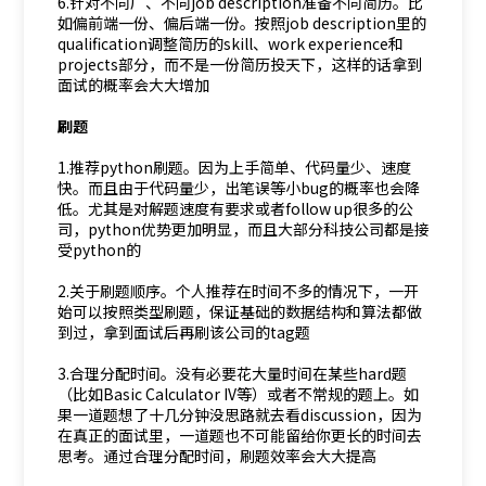
6.针对不同厂、不同job description准备不同简历。比
如偏前端一份、偏后端一份。按照job description里的
qualification调整简历的skill、work experience和
projects部分，而不是一份简历投天下，这样的话拿到
面试的概率会大大增加
刷题
1.推荐python刷题。因为上手简单、代码量少、速度
快。而且由于代码量少，出笔误等小bug的概率也会降
低。尤其是对解题速度有要求或者follow up很多的公
司，python优势更加明显，而且大部分科技公司都是接
受python的
2.关于刷题顺序。个人推荐在时间不多的情况下，一开
始可以按照类型刷题，保证基础的数据结构和算法都做
到过，拿到面试后再刷该公司的tag题
3.合理分配时间。没有必要花大量时间在某些hard题
（比如Basic Calculator IV等）或者不常规的题上。如
果一道题想了十几分钟没思路就去看discussion，因为
在真正的面试里，一道题也不可能留给你更长的时间去
思考。通过合理分配时间，刷题效率会大大提高