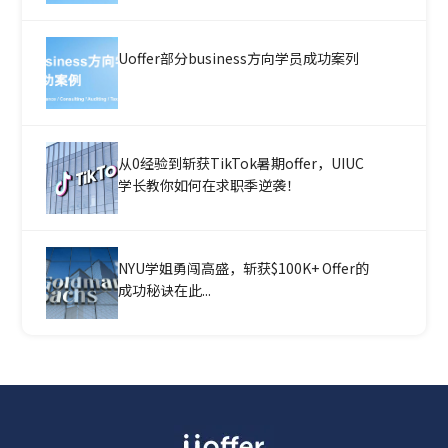
Uoffer部分business方向学员成功案列
从0经验到斩获TikTok暑期offer，UIUC
学长教你如何在求职季逆袭！
NYU学姐勇闯高盛，斩获$100K+ Offer的
成功秘诀在此...