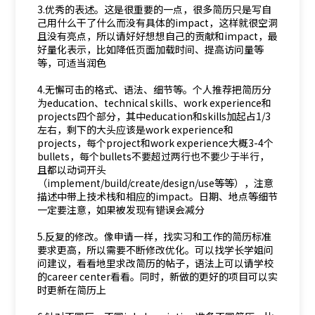
3.优秀的表述。这是很重要的一点，很多简历只是写自
己用什么干了什么而没有具体的impact，这样就很空洞
且没有亮点，所以请好好想想自己的贡献和impact，最
好量化表示，比如降低页面加载时间、提高访问量等
等，可适当润色
4.无懈可击的格式、语法、细节等。个人推荐把简历分
为education、technical skills、work experience和
projects四个部分，其中education和skills加起占1/3
左右，剩下的大头应该是work experience和
projects，每个project和work experience大概3-4个
bullets，每个bullets不要超过两行也不要少于半行，
且都以动词开头
（implement/build/create/design/use等等），注意
描述中带上技术栈和相应的impact。日期、地点等细节
一定要注意，如果被发现有错误会减分
5.反复的修改。像申请一样，找实习和工作的简历标准
要求更高，所以需要不断修改优化。可以找学长学姐问
问建议，看看地里求改简历的帖子，语法上可以请学校
的career center看看。同时，新做的更好的项目可以实
时更新在简历上