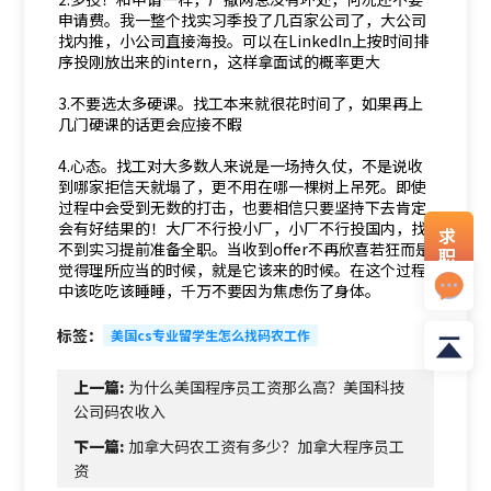
申请费。我一整个找实习季投了几百家公司了，大公司
找内推，小公司直接海投。可以在LinkedIn上按时间排
序投刚放出来的intern，这样拿面试的概率更大
3.不要选太多硬课。找工本来就很花时间了，如果再上
几门硬课的话更会应接不暇
4.心态。找工对大多数人来说是一场持久仗，不是说收
到哪家拒信天就塌了，更不用在哪一棵树上吊死。即使
过程中会受到无数的打击，也要相信只要坚持下去肯定
会有好结果的！大厂不行投小厂，小厂不行投国内，找
求
不到实习提前准备全职。当收到offer不再欣喜若狂而是
职
觉得理所应当的时候，就是它该来的时候。在这个过程
资
中该吃吃该睡睡，千万不要因为焦虑伤了身体。
料
标签：
美国cs专业留学生怎么找码农工作
上一篇:
为什么美国程序员工资那么高？美国科技
公司码农收入
下一篇:
加拿大码农工资有多少？加拿大程序员工
资