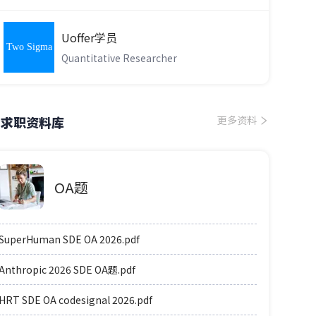
Uoffer学员
Two Sigma
Quantitative Researcher
求职资料库
更多资料
OA题
SuperHuman SDE OA 2026.pdf
Anthropic 2026 SDE OA题.pdf
HRT SDE OA codesignal 2026.pdf