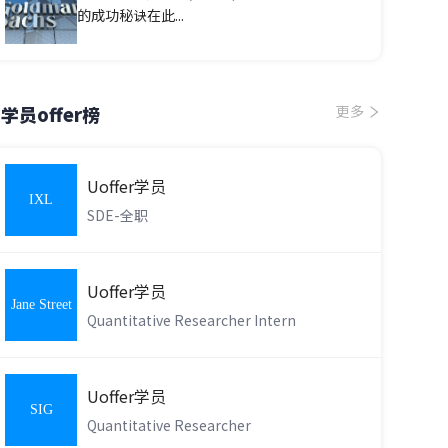
的成功秘诀在此...
学员offer榜
更多
Uoffer学员
IXL
SDE-全职
Learning
Uoffer学员
Jane Street
Quantitative Researcher Intern
Uoffer学员
SIG
Quantitative Researcher