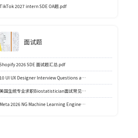
TikTok 2027 intern SDE OA题.pdf
面试题
Shopify 2026 SDE 面试题汇总.pdf
10 UI UX Designer Interview Questions and Answers.pdf
美国生统专业求职Biostatistician面试常见例题题型.pdf
Meta 2026 NG Machine Learning Engineer coding轮面参考.pdf