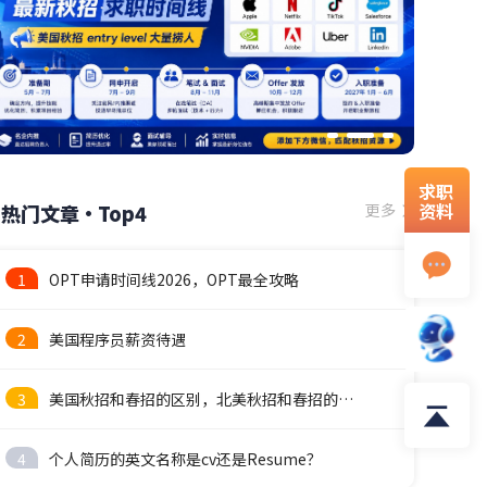
求职
资料
热门文章·Top4
更多
1
OPT申请时间线2026，OPT最全攻略
2
美国程序员薪资待遇
3
美国秋招和春招的区别，北美秋招和春招的时间线
4
个人简历的英文名称是cv还是Resume？