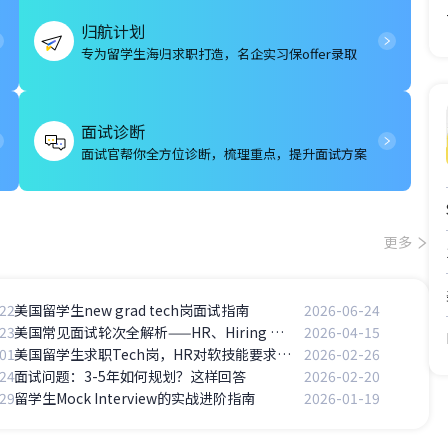
归航计划
专为留学生海归求职打造，名企实习保offer录取
面试诊断
面试官帮你全方位诊断，梳理重点，提升面试方案
更多
22
美国留学生new grad tech岗面试指南
2026-06-24
23
美国常见面试轮次全解析——HR、Hiring Manager、Panel、Technical分别考察什么？
2026-04-15
01
美国留学生求职Tech岗，HR对软技能要求高不高？
2026-02-26
24
面试问题：3-5年如何规划？这样回答
2026-02-20
29
留学生Mock Interview的实战进阶指南
2026-01-19