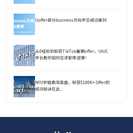
Uoffer部分business方向学员成功案列
从0经验到斩获TikTok暑期offer，UIUC
学长教你如何在求职季逆袭！
NYU学姐勇闯高盛，斩获$100K+ Offer的
成功秘诀在此...