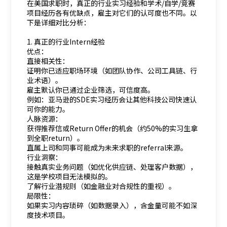
在美国求职时，真正的行业实习经验和学术/自学/竞赛
项目经历各有优缺点，雇主对它们的认可度也不同。以
下是详细对比分析：
1. 真正的行业Intern经验
优点：
直接相关性：
证明你已适应职场环境（如团队协作、公司工具链、行
业术语）。
雇主默认你已通过企业筛选，可信度高。
例如：亚马逊的SDE实习经历会让其他科技公司快速认
可你的能力。
人脉资源：
获得推荐信或Return Offer的机会（约50%的实习生拿
到全职return）。
直属上司和同事可能成为未来求职的referral来源。
行业洞察：
接触真实业务问题（如优化供应链、处理客户数据），
这是学校项目无法模拟的。
了解行业潜规则（如金融业对合规性的重视）。
局限性：
如果实习内容琐碎（如数据录入），含金量可能不如深
度技术项目。