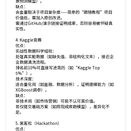
票预测模型）。
缺点：
含金量取决于项目复杂度——简单的“跟随教程”项目
价值低，需加入原创改进。
需通过GitHub/演示链接证明成果，否则容易被怀疑真
实性。
4. Kaggle竞赛
优点：
实战性数据科学经验：
处理真实脏数据（如缺失值、非结构化文本），接近企
业数据清洗流程。
排名前10%可直接写进简历（如“Kaggle Top
5%”）。
技术深度：
适合量化岗（如金融、数据分析），证明建模能力（如
XGBoost调参）。
缺点：
非技术岗（如市场营销）可能不认可其价值。
若仅提交基础方案（如用现成库跑模型），差异化不
足。
5. 黑客松（Hackathon）
优点：