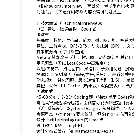
美国 Meta（Facebook） 的 CS/Data Intern 岗
（Behavioral Interview） 两部分，考
问题 等。以下是详细考察内容及常见问题类型：
1. 技术面试（Technical Interview）
（1）算法与数据结构（Coding）
考察重点：
熟练度：数组、字符串、链表、树、图、堆、哈希表
算法：二分查找、DFS/BFS、动态规划（DP）、
复杂度分析（时间 & 空间）
Meta 尤其喜欢考 递归、树、图、动态规划 相关题目
常见题型（类似 LeetCode 中高难度）：
数组/字符串：滑动窗口、双指针、子数组问题（如
树/图：二叉树遍历（前序/中序/后序）、最近公共祖先（L
动态规划：背包问题、最长递增子序列（LIS）、编
其他：设计 LRU Cache（哈希表 + 双向链表）、合
面试形式：
45-60 分钟，1-2 道 Coding 题（Meta 常用 CoderPa
需 边写代码边解释思路，面试官可能会调整题目要求
（2）系统设计（System Design，部分岗位可能涉
考察重点（对 Intern 要求较低，但 Senior 岗位可
设计 Twitter/Instagram 的 Feed 流
设计短链服务（TinyURL）
设计分布式缓存（如 Memcached/Redis）