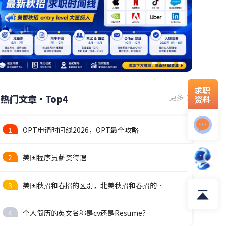
求职
热门文章·Top4
更多
资料
1
OPT申请时间线2026，OPT最全攻略
2
美国程序员薪资待遇
3
美国秋招和春招的区别，北美秋招和春招的时间线
4
个人简历的英文名称是cv还是Resume？