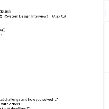
基础概念
 或 《System Design Interview》（Alex Xu）
K()）
G）
cal challenge and how you solved it."
 with others."
 tight deadlines?"