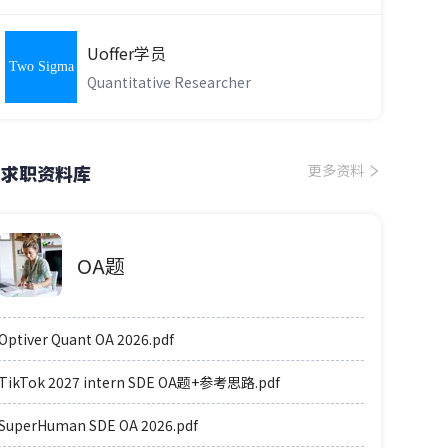
Uoffer学员
Two Sigma
Quantitative Researcher
求职资料库
更多资料
OA题
Optiver Quant OA 2026.pdf
TikTok 2027 intern SDE OA题+参考思路.pdf
SuperHuman SDE OA 2026.pdf