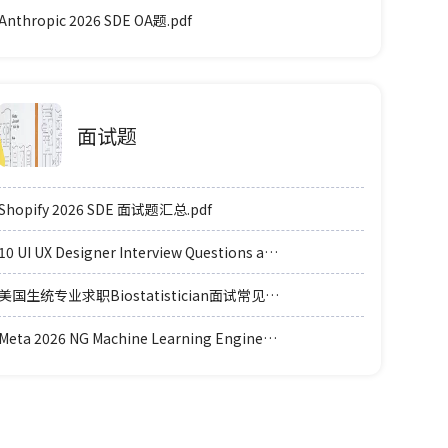
Anthropic 2026 SDE OA题.pdf
面试题
Shopify 2026 SDE 面试题汇总.pdf
10 UI UX Designer Interview Questions and Answers.pdf
美国生统专业求职Biostatistician面试常见例题题型.pdf
Meta 2026 NG Machine Learning Engineer coding轮面参考.pdf