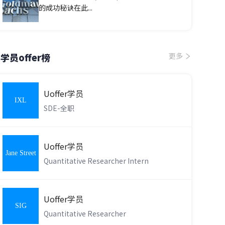
的成功秘诀在此...
学员offer榜
更多
Uoffer学员
IXL
SDE-全职
Learning
Uoffer学员
Jane Street
Quantitative Researcher Intern
Uoffer学员
SIG
Quantitative Researcher