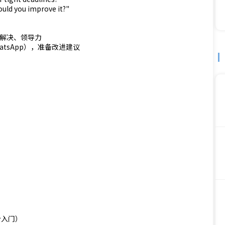
uld you improve it?"
题解决、领导力
、WhatsApp），准备改进建议
（适合入门）