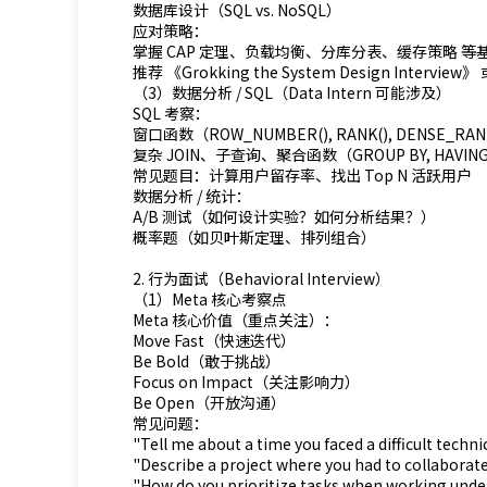
数据库设计（SQL vs. NoSQL）
应对策略：
掌握 CAP 定理、负载均衡、分库分表、缓存策略 等
推荐 《Grokking the System Design Interview》
（3）数据分析 / SQL（Data Intern 可能涉及）
SQL 考察：
窗口函数（ROW_NUMBER(), RANK(), DENSE_RAN
复杂 JOIN、子查询、聚合函数（GROUP BY, HAVIN
常见题目：计算用户留存率、找出 Top N 活跃用户
数据分析 / 统计：
A/B 测试（如何设计实验？如何分析结果？）
概率题（如贝叶斯定理、排列组合）
2. 行为面试（Behavioral Interview）
（1）Meta 核心考察点
Meta 核心价值（重点关注）：
Move Fast（快速迭代）
Be Bold（敢于挑战）
Focus on Impact（关注影响力）
Be Open（开放沟通）
常见问题：
"Tell me about a time you faced a difficult techni
"Describe a project where you had to collaborate
"How do you prioritize tasks when working under