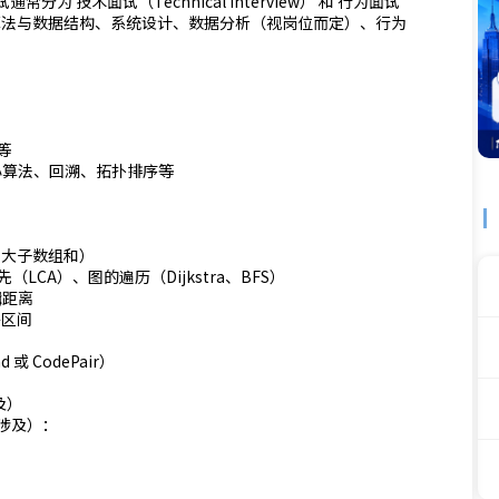
位面试通常分为 技术面试（Technical Interview） 和 行为面试
核重点包括 算法与数据结构、系统设计、数据分析（视岗位而定）、行为
等
贪心算法、回溯、拓扑排序等
最大子数组和）
CA）、图的遍历（Dijkstra、BFS）
辑距离
并区间
d 或 CodePair）
及）
能涉及）：