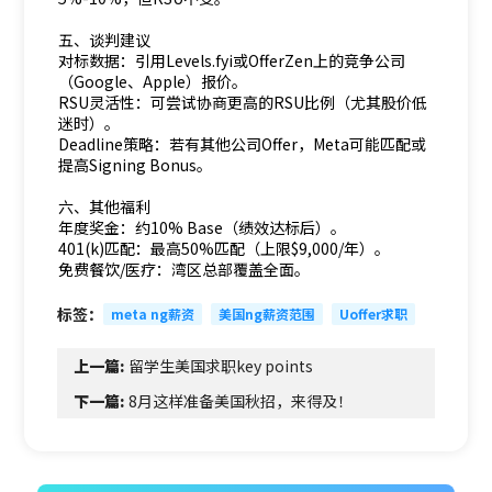
五、谈判建议
对标数据：引用Levels.fyi或OfferZen上的竞争公司
（Google、Apple）报价。
RSU灵活性：可尝试协商更高的RSU比例（尤其股价低
迷时）。
Deadline策略：若有其他公司Offer，Meta可能匹配或
提高Signing Bonus。
六、其他福利
年度奖金：约10% Base（绩效达标后）。
401(k)匹配：最高50%匹配（上限$9,000/年）。
免费餐饮/医疗：湾区总部覆盖全面。
标签：
meta ng薪资
美国ng薪资范围
Uoffer求职
上一篇:
留学生美国求职key points
下一篇:
8月这样准备美国秋招，来得及！